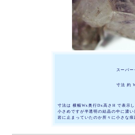
スーパー
寸法 約 W
寸法は 横幅Wx奥行Dx高さH で表示
小さめですが半透明の結晶の中に濃い
岩に止まっていたのか所々に小さな痕