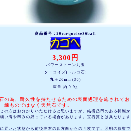
商品番号：20turquoise36ball
3,300円
パワーストーン丸玉
ターコイズ(トルコ石)
丸玉20mm (36)
重量 約 9.9g
石の為、耐久性を持たせるための表面処理を施されてお
、練ものではなく天然石です。
じの方はお分かりいただけると思いますが、結構凸凹のある状態か
細い溝や凹みの残っている場合があります。宝石質とは異なります
に置いた状態から前後左右の四方向からの４枚です。照明の影響で