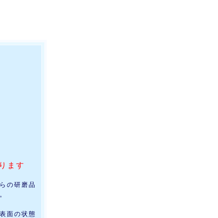
ります
らの研磨品
。
表面の状態