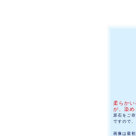
柔らかい
が、染め
原石をご存
ですので、
画像は最初