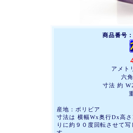
商品番号：14
アメト
六角柱
寸法 約 W2
重
産地：ボリビア
寸法は 横幅Wx奥行Dx高
りに約９０度回転させて写
す。